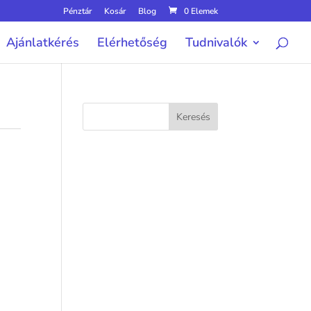
Pénztár
Kosár
Blog
0 Elemek
Ajánlatkérés
Elérhetőség
Tudnivalók