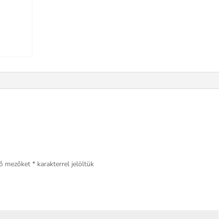
ző mezőket
*
karakterrel jelöltük