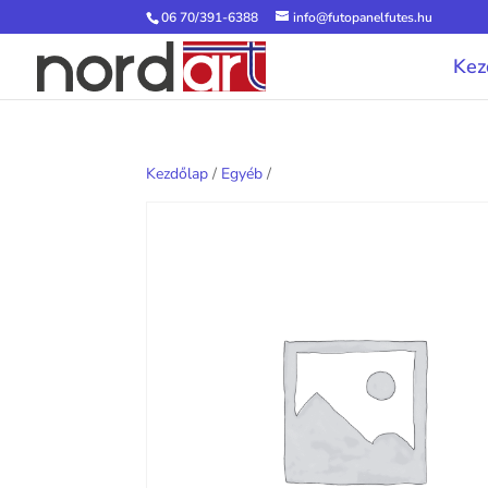
06 70/391-6388
info@futopanelfutes.hu
Kez
Kezdőlap
/
Egyéb
/