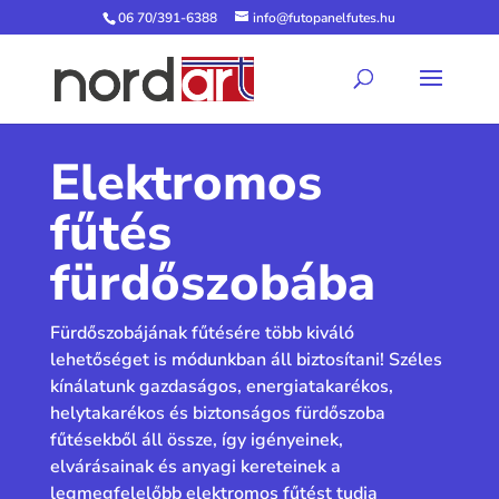
06 70/391-6388
info@futopanelfutes.hu
Elektromos
fűtés
fürdőszobába
Fürdőszobájának fűtésére több kiváló
lehetőséget is módunkban áll biztosítani! Széles
kínálatunk gazdaságos, energiatakarékos,
helytakarékos és biztonságos fürdőszoba
fűtésekből áll össze, így igényeinek,
elvárásainak és anyagi kereteinek a
legmegfelelőbb elektromos fűtést tudja