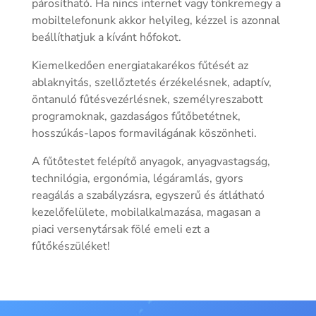
párosítható. Ha nincs internet vagy tönkremegy a
mobiltelefonunk akkor helyileg, kézzel is azonnal
beállíthatjuk a kívánt hőfokot.
Kiemelkedően energiatakarékos fűtését az
ablaknyitás, szellőztetés érzékelésnek, adaptív,
öntanuló fűtésvezérlésnek, személyreszabott
programoknak, gazdaságos fűtőbetétnek,
hosszúkás-lapos formavilágának köszönheti.
A fűtőtestet felépítő anyagok, anyagvastagság,
technilógia, ergonómia, légáramlás, gyors
reagálás a szabályzásra, egyszerű és átlátható
kezelőfelülete, mobilalkalmazása, magasan a
piaci versenytársak fölé emeli ezt a
fűtőkészüléket!