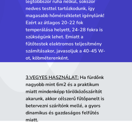
legtöbbször ruha nélkül, sokszor
nedves testtel tartózkodunk, így
magasabb hőmérsékletet igénylünk!
Ezért az átlagos 20-22 fok
temperálása helyett, 24-28 fokra is
szükségünk lehet. Emiatt a
fűtőtestek elektromos teljesítmény
számításakor, javasoljuk a 40-45 W-
ot, köbméterenként.
3.VEGYES HASZNÁLAT:
Ha fürdőnk
nagyobb mint 6m2 és a praktikum
miatt mindenképp törölközőszárítót
akarunk, akkor célszerű fűtőpanelt is
betervezni szárítónk mellé, a gyors
dinamikus és gazdaságos felfűtés
miatt.