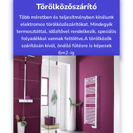
Törölközőszárító
Több méretben és teljesítményben kínálunk
elektromos törölközőszárítókat. Mindegyik
termosztáttal, időzítővel rendelkezik, speciális
folyadékkal vannak feltöltve.
A törölközők
szárításán kívül, önálló fűtésre is képesek
6m2-ig