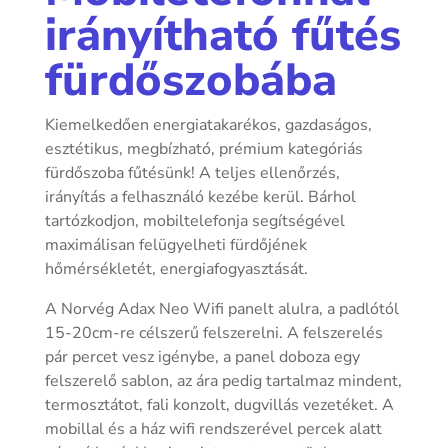
irányítható fűtés
fürdőszobába
Kiemelkedően energiatakarékos, gazdaságos,
esztétikus, megbízható, prémium kategóriás
fürdőszoba fűtésünk! A teljes ellenőrzés,
irányítás a felhasználó kezébe kerül. Bárhol
tartózkodjon, mobiltelefonja segítségével
maximálisan felügyelheti fürdőjének
hőmérsékletét, energiafogyasztását.
A Norvég Adax Neo Wifi panelt alulra, a padlótól
15-20cm-re célszerű felszerelni. A felszerelés
pár percet vesz igénybe, a panel doboza egy
felszerelő sablon, az ára pedig tartalmaz mindent,
termosztátot, fali konzolt, dugvillás vezetéket. A
mobillal és a ház wifi rendszerével percek alatt