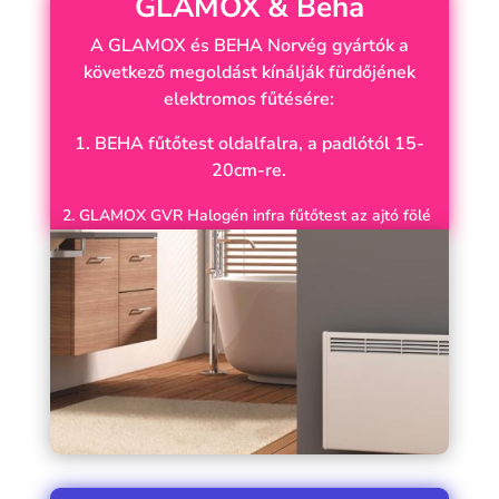
GLAMOX & Beha
A GLAMOX és BEHA Norvég gyártók a
következő megoldást kínálják fürdőjének
elektromos fűtésére:
1. BEHA fűtőtest oldalfalra, a padlótól 15-
20cm-re.
2. GLAMOX GVR Halogén infra fűtőtest az ajtó fölé