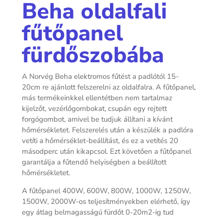
Beha oldalfali
fűtőpanel
fürdőszobába
A Norvég Beha elektromos fűtést a padlótól 15-
20cm re ajánlott felszerelni az oldalfalra.
A fűtőpanel,
más termékeinkkel ellentétben nem tartalmaz
kijelzőt, vezérlőgombokat, csupán egy rejtett
forgógombot, amivel be tudjuk állítani a kívánt
hőmérsékletet. Felszerelés után a készülék a padlóra
vetíti a hőmérséklet-beállítást, és ez a vetítés 20
másodperc után kikapcsol. Ezt követően a fűtőpanel
garantálja a fűtendő helyiségben a beállított
hőmérsékletet.
A fűtőpanel 400W, 600W, 800W, 1000W, 1250W,
1500W, 2000W-os teljesítményekben elérhető, így
egy átlag belmagasságú fürdőt 0-20m2-ig tud