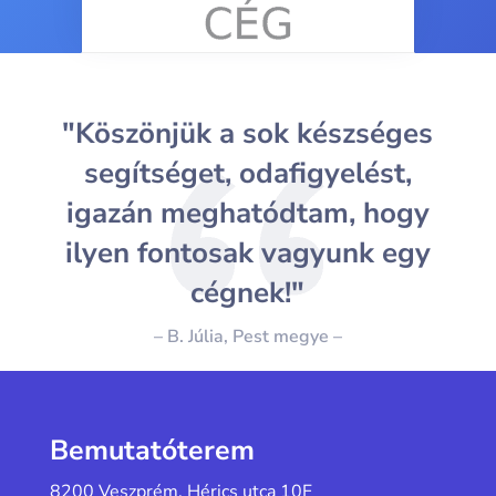
"Köszönjük a sok készséges
segítséget, odafigyelést,
igazán meghatódtam, hogy
ilyen fontosak vagyunk egy
cégnek!"
– B. Júlia, Pest megye –
Bemutatóterem
8200 Veszprém, Hérics utca 10F