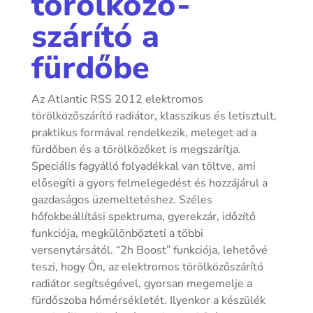
törölköző-
szárító a
fürdőbe
Az Atlantic RSS 2012 elektromos
törölközőszárító radiátor, klasszikus és letisztult,
praktikus formával rendelkezik, meleget ad a
fürdőben és a törölközőket is megszárítja.
Speciális fagyálló folyadékkal van töltve, ami
elősegíti a gyors felmelegedést és hozzájárul a
gazdaságos üzemeltetéshez. Széles
hőfokbeállítási spektruma, gyerekzár, időzítő
funkciója, megkülönbözteti a többi
versenytársától.
“2h Boost” funkciója, lehetővé
teszi, hogy Ön, az elektromos törölközőszárító
radiátor segítségével, gyorsan megemelje a
fürdőszoba hőmérsékletét. Ilyenkor a készülék