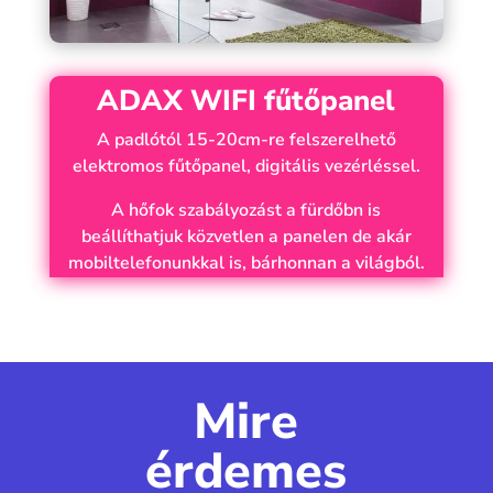
ADAX WIFI fűtőpanel
A padlótól 15-20cm-re felszerelhető
elektromos fűtőpanel, digitális vezérléssel.
A hőfok szabályozást a fürdőbn is
beállíthatjuk közvetlen a panelen de akár
mobiltelefonunkkal is, bárhonnan a világból.
Mire
érdemes