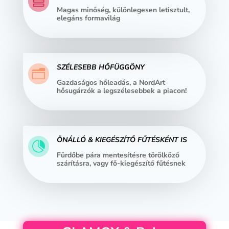

Magas minőség, különlegesen letisztult,
elegáns formavilág
SZÉLESEBB HŐFÜGGÖNY
n
Gazdaságos hőleadás, a NordArt
hősugárzók a legszélesebbek a piacon!
ÖNÁLLÓ & KIEGÉSZÍTŐ FŰTÉSKÉNT IS

Fürdőbe pára mentesítésre törölköző
szárításra, vagy fő-kiegészítő fűtésnek