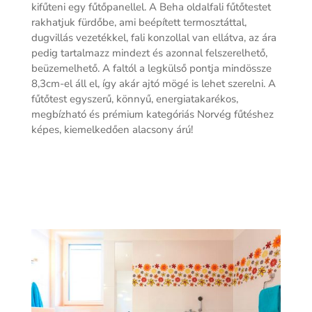
kifűteni egy fűtőpanellel. A Beha oldalfali fűtőtestet
rakhatjuk fürdőbe, ami beépített termosztáttal,
dugvillás vezetékkel, fali konzollal van ellátva, az ára
pedig tartalmazz mindezt és azonnal felszerelhető,
beüzemelhető. A faltól a legkülső pontja mindössze
8,3cm-el áll el, így akár ajtó mögé is lehet szerelni. A
fűtőtest egyszerű, könnyű, energiatakarékos,
megbízható és prémium kategóriás Norvég fűtéshez
képes, kiemelkedően alacsony árú!