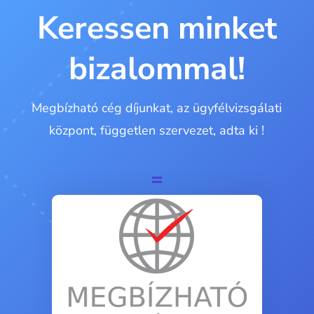
Keressen minket
bizalommal!
Megbízható cég díjunkat, az ügyfélvizsgálati
központ, független szervezet, adta ki !