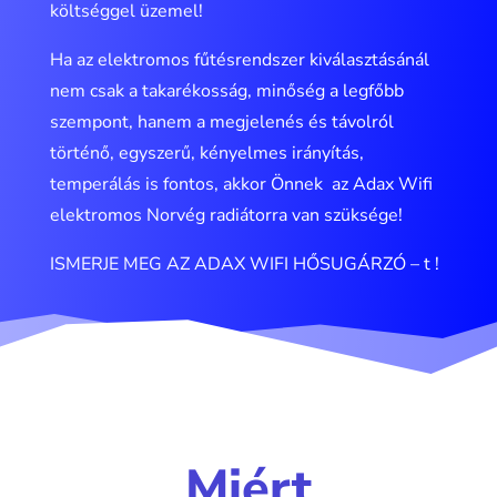
költséggel üzemel!
Ha az elektromos fűtésrendszer kiválasztásánál
nem csak a takarékosság, minőség a legfőbb
szempont, hanem a megjelenés és távolról
történő, egyszerű, kényelmes irányítás,
temperálás is fontos, akkor Önnek az Adax Wifi
elektromos Norvég radiátorra van szüksége!
ISMERJE MEG AZ ADAX WIFI HŐSUGÁRZÓ – t !
Miért