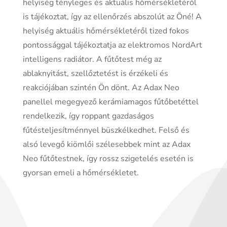
helyiség tényleges és aktuális hőmérsékletéről
is tájékoztat, így az ellenőrzés abszolút az Öné! A
helyiség aktuális hőmérsékletéről tized fokos
pontossággal tájékoztatja az elektromos NordArt
intelligens radiátor. A fűtőtest még az
ablaknyitást, szellőztetést is érzékeli és
reakciójában szintén Ön dönt. Az Adax Neo
panellel megegyező kerámiamagos fűtőbetéttel
rendelkezik, így roppant gazdaságos
fűtésteljesítménnyel büszkélkedhet. Felső és
alsó levegő kiömlői szélesebbek mint az Adax
Neo fűtőtestnek, így rossz szigetelés esetén is
gyorsan emeli a hőmérsékletet.