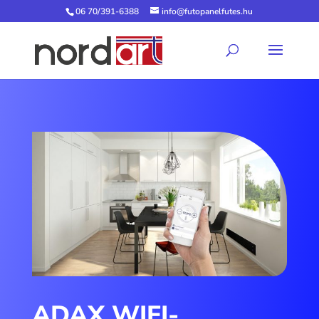
06 70/391-6388
info@futopanelfutes.hu
ADAX WIFI-