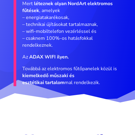
Mert
léteznek olyan NordArt elektromos
fűtések
, amelyek
– energiatakarékosak,
– technikai újításokat tartalmaznak,
– wifi-mobiltelefon vezérléssel és
– csaknem 100%-os hatásfokkal
rendelkeznek.
Az
ADAX WIFI ilyen.
Továbbá az elektromos fűtőpanelek közül is
kiemelkedő műszaki és
esztétikai tartalom
mal rendelkezik.