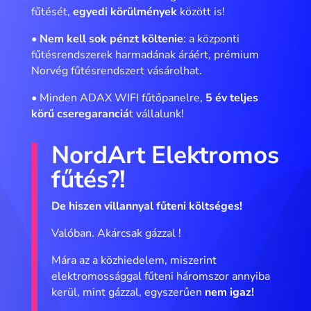
fűtését,
egyedi körülmények
között is!
•
Nem kell sok pénzt költenie
: a központi
fűtésrendszerek harmadának áráért, prémium
Norvég fűtésrendszert vásárolhat.
• Minden ADAX WIFI fűtőpanelre,
5 év teljes
körű cseregaranciá
t vállalunk!
NordArt Elektromos
fűtés?!
De hiszen villannyal fűteni költséges!
Valóban. Akárcsak gázzal !
Mára az a közhiedelem, miszerint
elektromossággal fűteni háromszor annyiba
kerül, mint gázzal, egyszerűen
nem igaz!