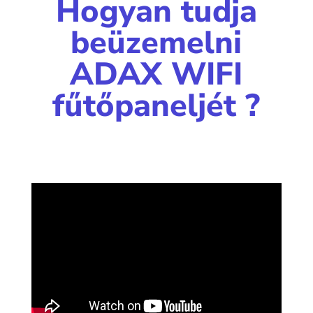
Hogyan tudja
beüzemelni
ADAX WIFI
fűtőpaneljét ?