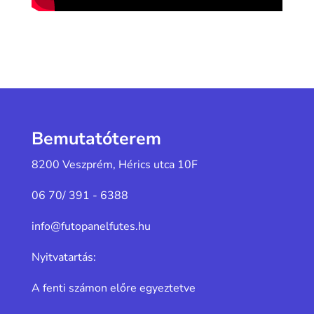
Bemutatóterem
8200 Veszprém, Hérics utca 10F
06 70/ 391 - 6388
info@futopanelfutes.hu
Nyitvatartás:
A fenti számon előre egyeztetve