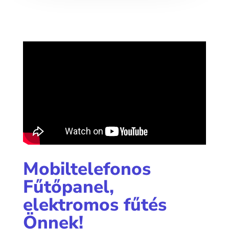
Mobiltelefonos
Fűtőpanel,
elektromos fűtés
Önnek!