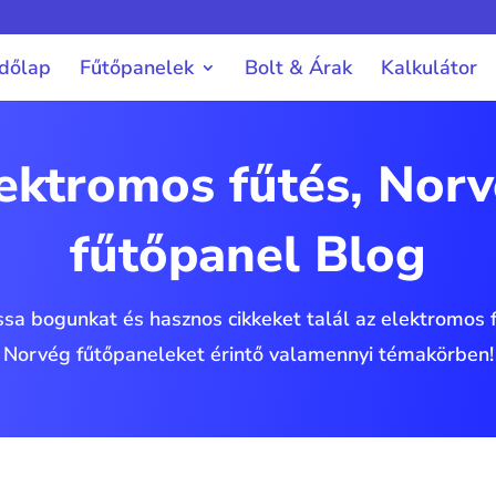
dőlap
Fűtőpanelek
Bolt & Árak
Kalkulátor
ektromos fűtés, Nor
fűtőpanel Blog
ssa bogunkat és hasznos cikkeket talál az elektromos 
Norvég fűtőpaneleket érintő valamennyi témakörben!