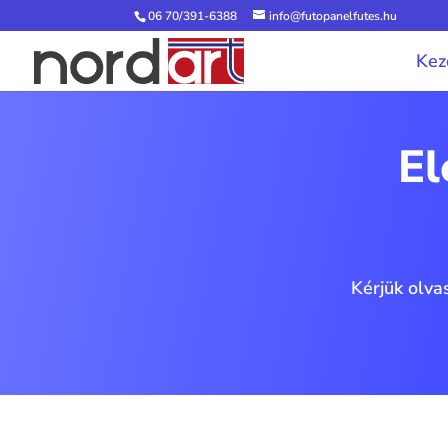
06 70/391-6388
info@futopanelfutes.hu
Kez
El
Kérjük olva