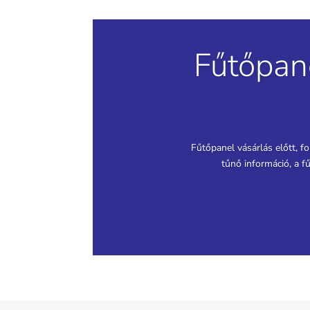
Fűtőpan
Fűtőpanel vásárlás előtt, f
tűnő információ, a f