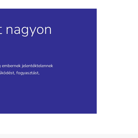
t nagyon
ag embernek jelentéktelennek
űködést, fogyasztást,