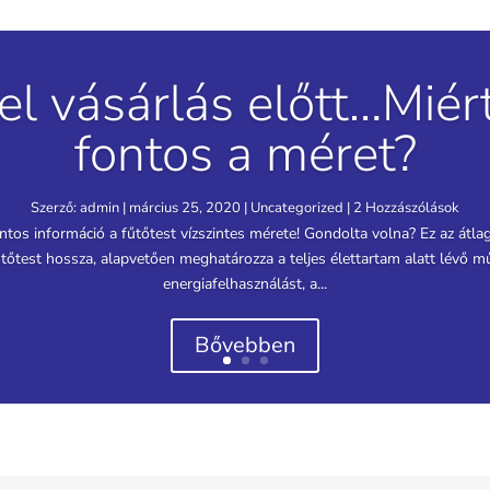
el vásárlás előtt…Miér
fontos a méret?
Szerző:
admin
|
március 25, 2020
|
Uncategorized
| 2 Hozzászólások
ontos információ a fűtőtest vízszintes mérete! Gondolta volna? Ez az átl
űtőtest hossza, alapvetően meghatározza a teljes élettartam alatt lévő m
energiafelhasználást, a...
Bővebben