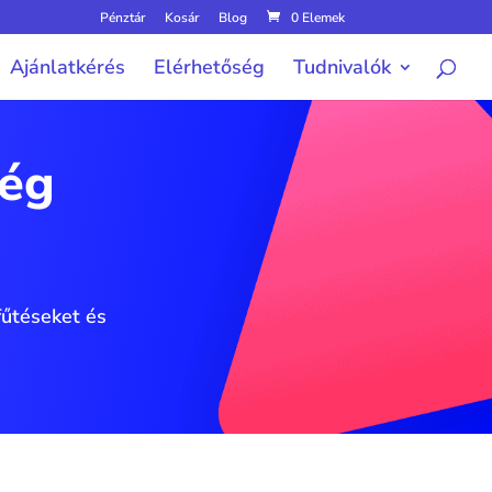
Pénztár
Kosár
Blog
0 Elemek
Ajánlatkérés
Elérhetőség
Tudnivalók
vég
fűtéseket és