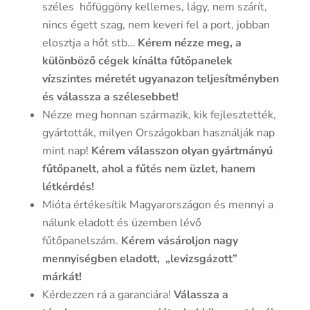
széles hőfüggöny kellemes, lágy, nem szárít,
nincs égett szag, nem keveri fel a port, jobban
elosztja a hőt stb…
Kérem nézze meg, a
különböző cégek kínálta fűtőpanelek
vízszintes méretét ugyanazon teljesítményben
és válassza a szélesebbet!
Nézze meg honnan származik, kik fejlesztették,
gyártották, milyen Országokban használják nap
mint nap!
Kérem válasszon olyan gyártmányú
fűtőpanelt, ahol a fűtés nem üzlet, hanem
létkérdés!
Mióta értékesítik Magyarországon és mennyi a
nálunk eladott és üzemben lévő
fűtőpanelszám.
Kérem vásároljon nagy
mennyiségben eladott, „levizsgázott”
márkát!
Kérdezzen rá a garanciára!
Válassza a