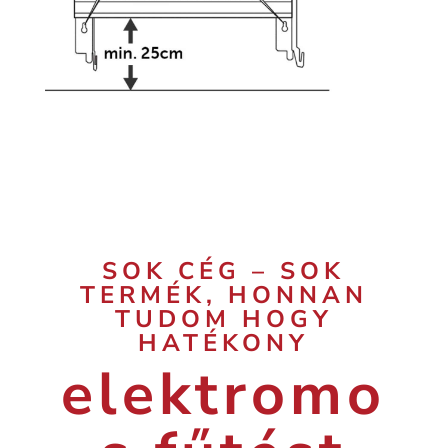
SOK CÉG – SOK
TERMÉK, HONNAN
TUDOM HOGY
HATÉKONY
elektromo