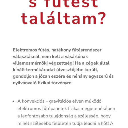
s fűtést
találtam?
Elektromos fűtés, hatékony fűtésrendszer
választásnál, nem kell a vásárlónak
villamosmérnöki végzettség! Ha a cégek által
kínált termékáradat útvesztőjébe került,
gondoljon a józan eszére és néhány egyszerű és
nyilvánvaló fizikai törvényre:
A konvekciós – gravitációs elven működő
elektromos fűtőpanelek fizikai megjelenésében
a legfontosabb tulajdonság a szélesség, hogy
minél szélesebb felületen tudja leadni a hőt! A