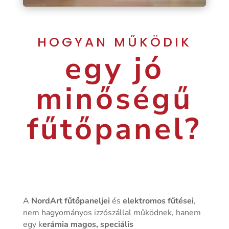
HOGYAN MŰKÖDIK
egy jó
minőségű
fűtőpanel?
A
NordArt fűtőpaneljei
és
elektromos fűtései
,
nem hagyományos izzószállal működnek, hanem
egy k
erámia magos, speciális