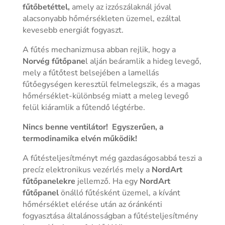
fűtőbetéttel,
amely az izzószálaknál jóval
alacsonyabb hőmérsékleten üzemel, ezáltal
kevesebb energiát fogyaszt.
A fűtés mechanizmusa abban rejlik, hogy a
Norvég fűtőpane
l alján beáramlik a hideg levegő,
mely a fűtőtest belsejében a lamellás
fűtőegységen keresztül felmelegszik, és a magas
hőmérséklet-különbség miatt a meleg levegő
felül kiáramlik a fűtendő légtérbe.
Nincs benne ventilátor! Egyszerűen, a
termodinamika elvén működik!
A fűtésteljesítményt még gazdaságosabbá teszi a
precíz elektronikus vezérlés mely a
NordArt
fűtőpanelekre
jellemző. Ha egy
NordArt
fűtőpanel
önálló fűtésként üzemel, a kívánt
hőmérséklet elérése után az óránkénti
fogyasztása általánosságban a fűtésteljesítmény