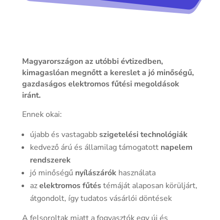
Magyarországon az utóbbi évtizedben,
kimagaslóan megnőtt a kereslet a jó minőségű,
gazdaságos elektromos fűtési megoldások
iránt.
Ennek okai:
újabb és vastagabb
szigetelési technológiák
kedvező árú és államilag támogatott
napelem
rendszerek
jó minőségű
nyílászárók
használata
az
elektromos fűtés
témáját alaposan körüljárt,
átgondolt, így tudatos vásárlói döntések
A felsoroltak miatt a fogyasztók egy új és