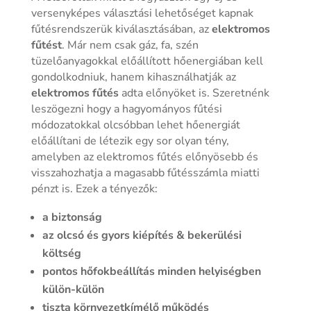
versenyképes választási lehetőséget kapnak
fűtésrendszerük kiválasztásában, az
elektromos
fűtést
. Már nem csak gáz, fa, szén
tüzelőanyagokkal előállított hőenergiában kell
gondolkodniuk, hanem kihasználhatják az
elektromos fűtés
adta előnyöket is. Szeretnénk
leszögezni hogy a hagyományos fűtési
módozatokkal olcsóbban lehet hőenergiát
előállítani de létezik egy sor olyan tény,
amelyben az elektromos fűtés előnyösebb és
visszahozhatja a magasabb fűtésszámla miatti
pénzt is. Ezek a tényezők:
a biztonság
az olcsó és gyors kiépítés & bekerülési
költség
pontos hőfokbeállítás minden helyiségben
külön-külön
tiszta környezetkímélő működés