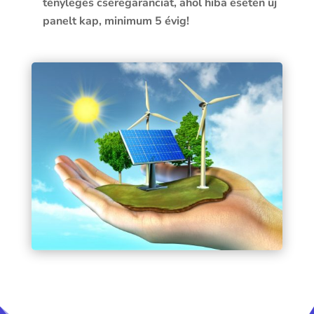
tényleges cseregaranciát, ahol hiba esetén új
panelt kap, minimum 5 évig!