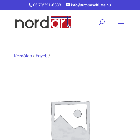
06 70/391-6388
info@futopanelfutes.hu
Kezdőlap
/
Egyéb
/