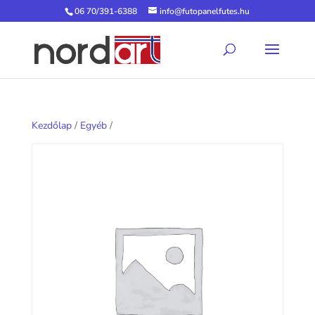
06 70/391-6388
info@futopanelfutes.hu
Kezdőlap
/
Egyéb
/