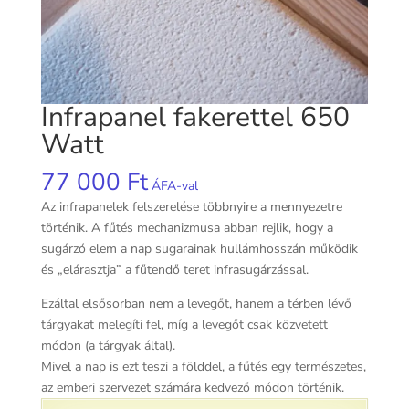
Infrapanel fakerettel 650
Watt
77 000
Ft
ÁFA-val
Az infrapanelek felszerelése többnyire a mennyezetre
történik. A fűtés mechanizmusa abban rejlik, hogy a
sugárzó elem a nap sugarainak hullámhosszán működik
és „elárasztja” a fűtendő teret infrasugárzással.
Ezáltal elsősorban nem a levegőt, hanem a térben lévő
tárgyakat melegíti fel, míg a levegőt csak közvetett
módon (a tárgyak által).
Mivel a nap is ezt teszi a földdel, a fűtés egy természetes,
az emberi szervezet számára kedvező módon történik.