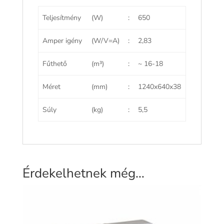
Teljesítmény
(W)
:
650
Amper igény
(W/V=A)
:
2,83
Fűthető
(m³)
:
~ 16-18
Méret
(mm)
:
1240x640x38
Súly
(kg)
:
5,5
Érdekelhetnek még…