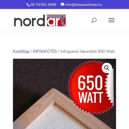
06 70/391-6388
info@futopanelfutes.hu
Kezdőlap
/
INFRAFŰTÉS
/ Infrapanel fakerettel 650 Watt