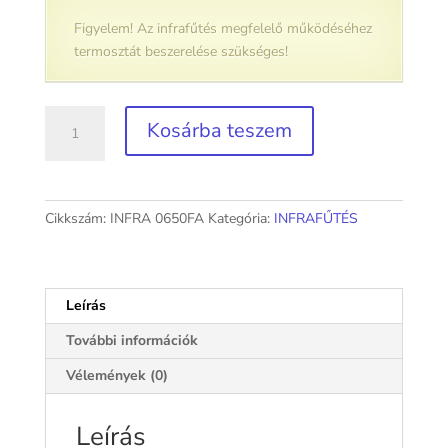
Figyelem! Az infrafűtés megfelelő működéséhez
termosztát beszerelése szükséges!
Infrapanel
Kosárba teszem
fakerettel
650
Watt
mennyiség
Cikkszám:
INFRA 0650FA
Kategória:
INFRAFŰTÉS
Leírás
További információk
Vélemények (0)
Leírás