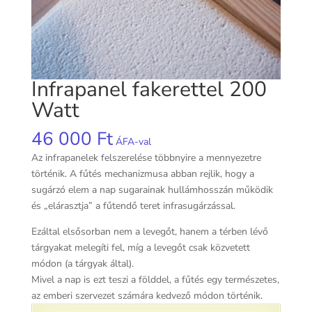
Infrapanel fakerettel 200
Watt
46 000
Ft
ÁFA-val
Az infrapanelek felszerelése többnyire a mennyezetre
történik. A fűtés mechanizmusa abban rejlik, hogy a
sugárzó elem a nap sugarainak hullámhosszán működik
és „elárasztja” a fűtendő teret infrasugárzással.
Ezáltal elsősorban nem a levegőt, hanem a térben lévő
tárgyakat melegíti fel, míg a levegőt csak közvetett
módon (a tárgyak által).
Mivel a nap is ezt teszi a földdel, a fűtés egy természetes,
az emberi szervezet számára kedvező módon történik.