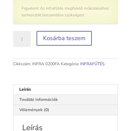
Figyelem! Az infrafűtés megfelelő működéséhez
termosztát beszerelése szükséges!
Infrapanel
Kosárba teszem
fakerettel
200
Watt
mennyiség
Cikkszám:
INFRA 0200FA
Kategória:
INFRAFŰTÉS
Leírás
További információk
Vélemények (0)
Leírás