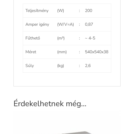
Teljesítmény
(W)
:
200
Amper igény
(W/V=A)
:
0,87
Fűthető
(m³)
:
~ 4-5
Méret
(mm)
:
540x540x38
Súly
(kg)
:
2,6
Érdekelhetnek még…