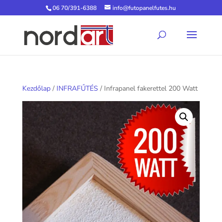
06 70/391-6388
info@futopanelfutes.hu
Kezdőlap
/
INFRAFŰTÉS
/ Infrapanel fakerettel 200 Watt