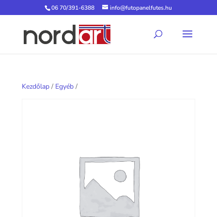
06 70/391-6388
info@futopanelfutes.hu
Kezdőlap
/
Egyéb
/