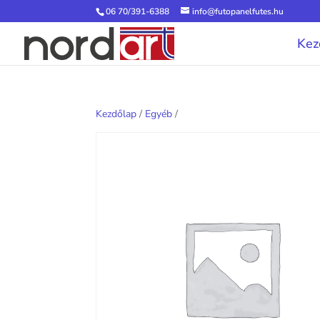
06 70/391-6388
info@futopanelfutes.hu
Kez
Kezdőlap
/
Egyéb
/