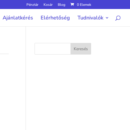
Pénztár
Kosár
Blog
0 Elemek
Ajánlatkérés
Elérhetőség
Tudnivalók