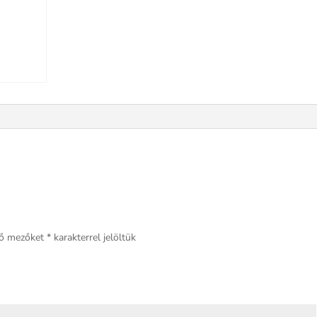
ző mezőket
*
karakterrel jelöltük