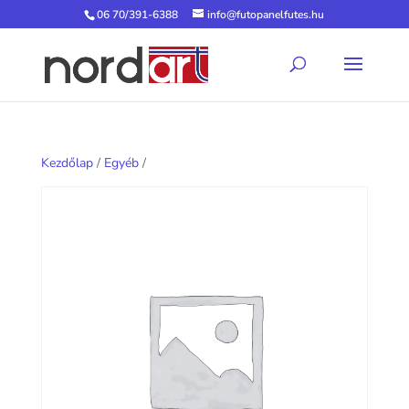
06 70/391-6388
info@futopanelfutes.hu
Kezdőlap
/
Egyéb
/