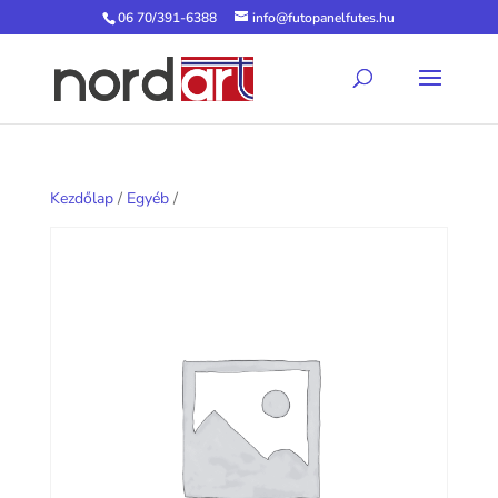
06 70/391-6388
info@futopanelfutes.hu
Kezdőlap
/
Egyéb
/