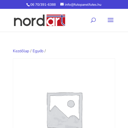
06 70/391-6388
info@futopanelfutes.hu
Kezdőlap
/
Egyéb
/