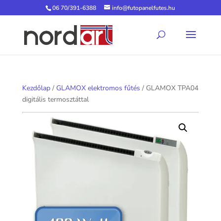
06 70/391-6388
info@futopanelfutes.hu
Kezdőlap
/
GLAMOX elektromos fűtés
/ GLAMOX TPA04
digitális termosztáttal