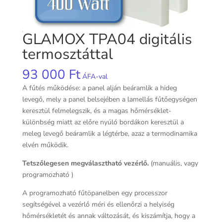
GLAMOX TPA04 digitális
termosztáttal
93 000
Ft
ÁFA-val
A fűtés működése: a panel alján beáramlik a hideg
levegő, mely a panel belsejében a lamellás fűtőegységen
keresztül felmelegszik, és a magas hőmérséklet-
különbség miatt az előre nyúló bordákon keresztül a
meleg levegő beáramlik a légtérbe, azaz a termodinamika
elvén működik.
Tetszőlegesen megválasztható vezérlő.
(manuális, vagy
programozható )
A programozható fűtöpanelben egy processzor
segítségével a vezérlő méri és ellenőrzi a helyiség
hőmérsékletét és annak változását, és kiszámítja, hogy a