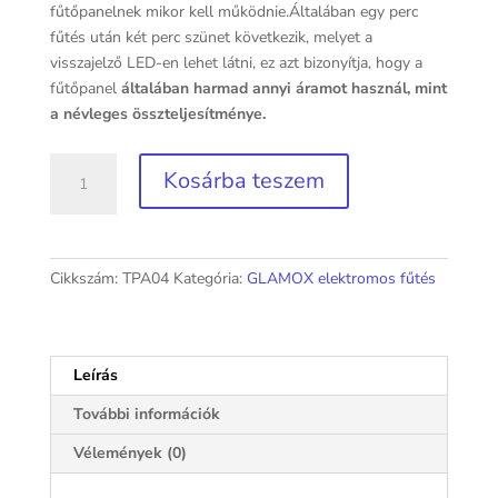
fűtőpanelnek mikor kell működnie.Általában egy perc
fűtés után két perc szünet következik, melyet a
visszajelző LED-en lehet látni, ez azt bizonyítja, hogy a
fűtőpanel
általában harmad annyi áramot használ, mint
a névleges összteljesítménye.
GLAMOX
Kosárba teszem
TPA04
digitális
termosztáttal
mennyiség
Cikkszám:
TPA04
Kategória:
GLAMOX elektromos fűtés
Leírás
További információk
Vélemények (0)