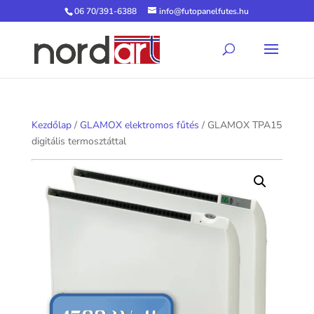
06 70/391-6388
info@futopanelfutes.hu
Kezdőlap
/
GLAMOX elektromos fűtés
/ GLAMOX TPA15
digitális termosztáttal