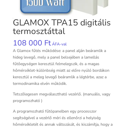
GLAMOX TPA15 digitális
termosztáttal
108 000
Ft
ÁFA-val
A Glamox fűtés működése: a panel alján beáramlik a
hideg levegő, mely a panel belsejében a lamellás
fűtőegységen keresztül felmelegszik, és a magas
hőmérséklet-különbség miatt az előre nyúló bordákon
keresztül a meleg levegő beáramlik a légtérbe, azaz a
termodinamika elvén működik.
Tetszőlegesen megválasztható vezérlő. (manuális, vagy
programozható )
A programozható fűtöpanelben egy processzor
segítségével a vezérlő méri és ellenőrzi a helyiség
hőmérsékletét és annak változását, és kiszámítja, hogy a