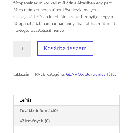
fűtőpanelnek mikor kell működnie.Általában egy perc
fűtés után két perc szünet következik, melyet a
visszajelző LED-en lehet látni, ez azt bizonyítja, hogy a
fűtőpanel általában harmad annyi áramot használ, mint a
névleges összteljesítménye.
GLAMOX
Kosárba teszem
TPA15
digitális
termosztáttal
mennyiség
Cikkszám:
TPA15
Kategória:
GLAMOX elektromos fűtés
Leírás
További információk
Vélemények (0)