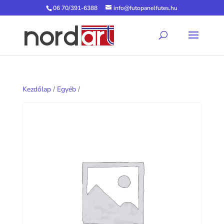
06 70/391-6388
info@futopanelfutes.hu
Kezdőlap
/
Egyéb
/