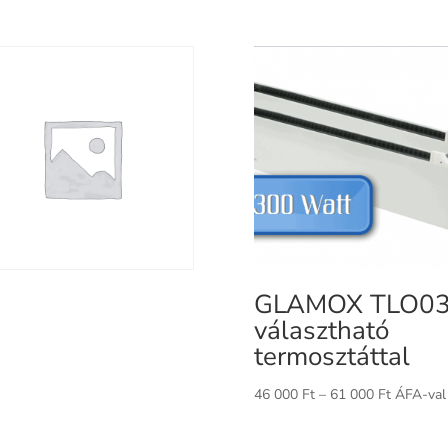
GLAMOX TLO0
választható
termosztáttal
Ártartom
46 000
Ft
–
61 000
Ft
ÁFA-val
46
000 Ft