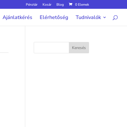
Pénztár
Kosár
Blog
0 Elemek
Ajánlatkérés
Elérhetőség
Tudnivalók