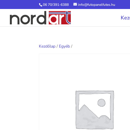
06 70/391-6388
info@futopanelfutes.hu
Kez
Kezdőlap
/
Egyéb
/