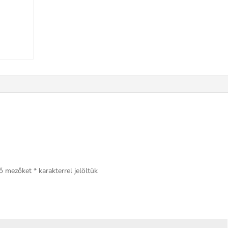
ző mezőket
*
karakterrel jelöltük