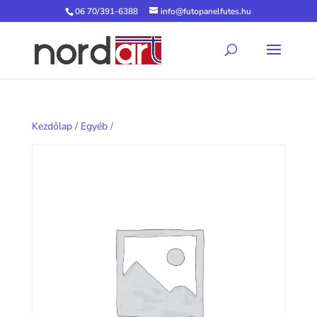
06 70/391-6388
info@futopanelfutes.hu
Kezdőlap
/
Egyéb
/