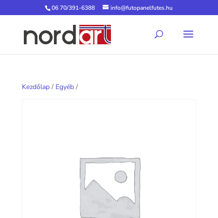
06 70/391-6388
info@futopanelfutes.hu
Kezdőlap
/
Egyéb
/