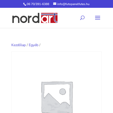
06 70/391-6388
info@futopanelfutes.hu
Kezdőlap
/
Egyéb
/