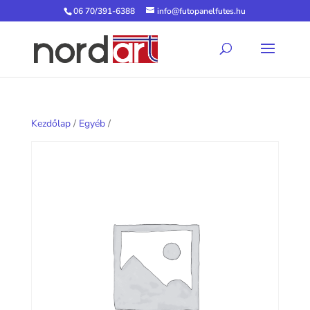
06 70/391-6388
info@futopanelfutes.hu
Kezdőlap
/
Egyéb
/