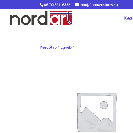
06 70/391-6388
info@futopanelfutes.hu
Kez
Kezdőlap
/
Egyéb
/