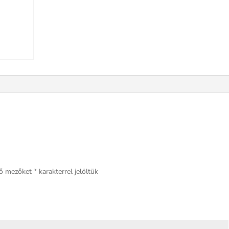
ző mezőket
*
karakterrel jelöltük