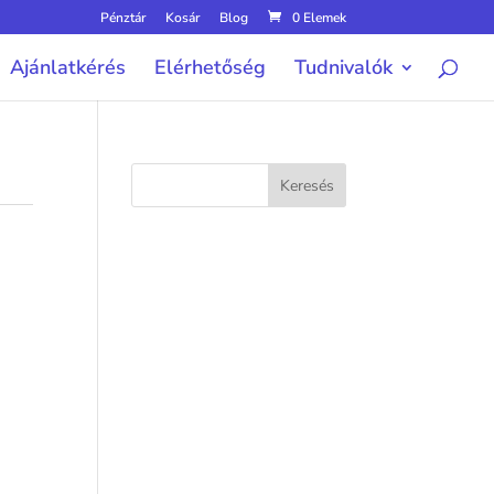
Pénztár
Kosár
Blog
0 Elemek
Ajánlatkérés
Elérhetőség
Tudnivalók