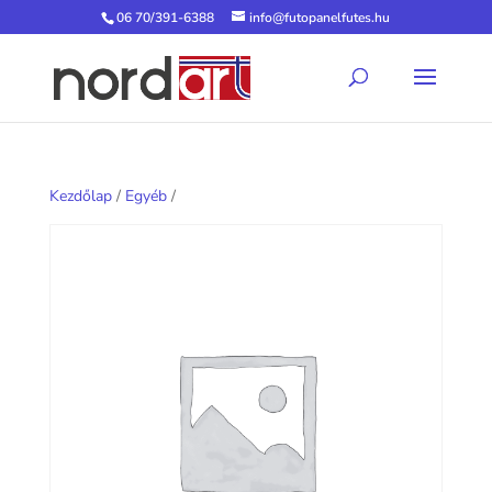
06 70/391-6388
info@futopanelfutes.hu
Kezdőlap
/
Egyéb
/