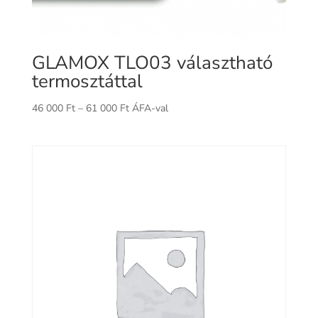
GLAMOX TLO03 választható
termosztáttal
Ártartomány:
46 000
Ft
–
61 000
Ft
ÁFA-val
46
000 Ft
-
61
000 Ft