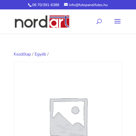
06 70/391-6388
info@futopanelfutes.hu
Kezdőlap
/
Egyéb
/