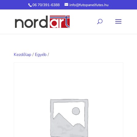
06 70/391-6388
info@futopanelfutes.hu
Kezdőlap
/
Egyéb
/