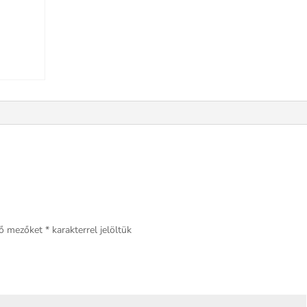
ző mezőket
*
karakterrel jelöltük