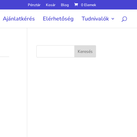
Pénztár
Kosár
Blog
0 Elemek
Ajánlatkérés
Elérhetőség
Tudnivalók