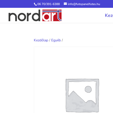
06 70/391-6388
info@futopanelfutes.hu
Kez
Kezdőlap
/
Egyéb
/