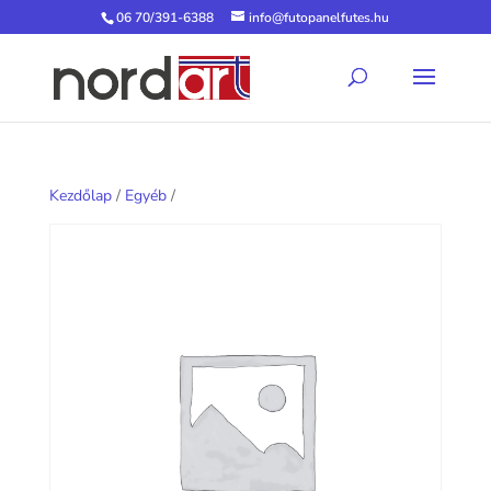
06 70/391-6388
info@futopanelfutes.hu
Kezdőlap
/
Egyéb
/