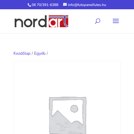
06 70/391-6388
info@futopanelfutes.hu
Kezdőlap
/
Egyéb
/