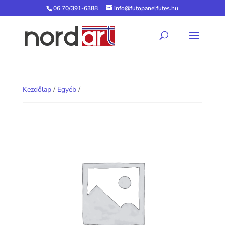
06 70/391-6388
info@futopanelfutes.hu
Kezdőlap
/
Egyéb
/