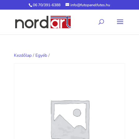
06 70/391-6388
info@futopanelfutes.hu
Kezdőlap
/
Egyéb
/