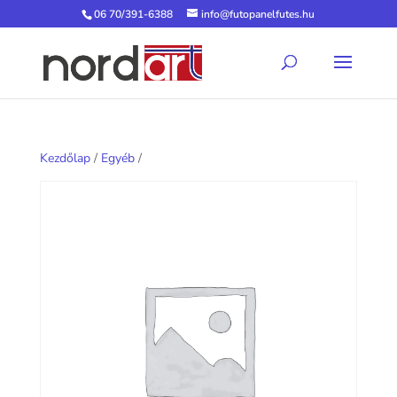
06 70/391-6388
info@futopanelfutes.hu
Kezdőlap
/
Egyéb
/