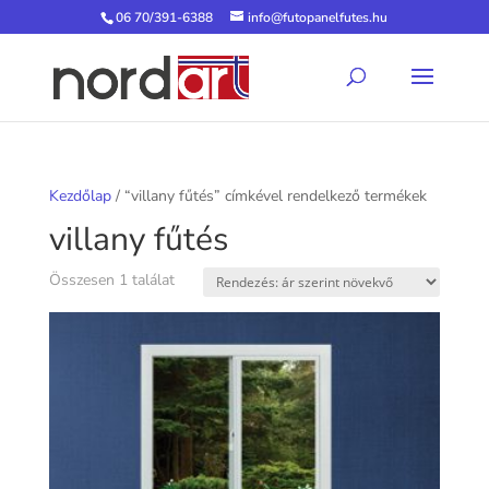
06 70/391-6388
info@futopanelfutes.hu
Kezdőlap
/ “villany fűtés” címkével rendelkező termékek
villany fűtés
Összesen 1 találat