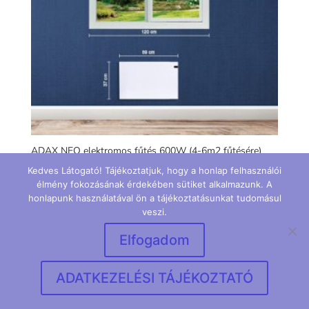
ADAX NEO elektromos fűtés 600W (4-6m2 fűtésére)
59x37cm
Kedves Látogató! Tájékoztatjuk, hogy a honlap felhasználói
95 000
Ft
ÁFA-val
élmény fokozásának érdekében sütiket alkalmazunk. A
honlapunk használatával ön a tájékoztatásunkat tudomásul
veszi.
Elfogadom
Dizájn:
Elegant Themes
| Motor:
WordPress
ADATKEZELÉSI TÁJÉKOZTATÓ