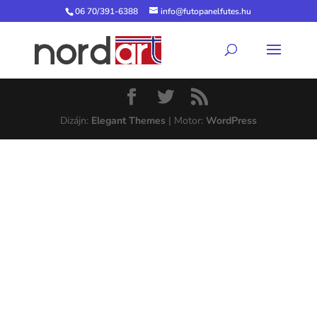
06 70/391-6388
info@futopanelfutes.hu
Dizájn:
Elegant Themes
| Motor:
WordPress