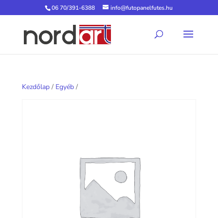
06 70/391-6388
info@futopanelfutes.hu
Kezdőlap
/
Egyéb
/