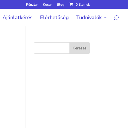
Pénztár
Kosár
Blog
0 Elemek
Ajánlatkérés
Elérhetőség
Tudnivalók